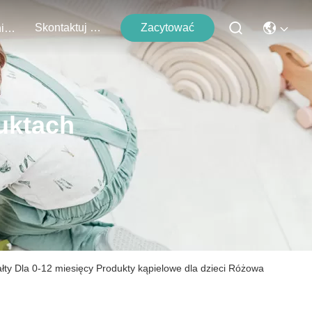
Skontaktuj Się Z Nami
Zacytować
Wydarzenia
uktach
ałty Dla 0-12 miesięcy Produkty kąpielowe dla dzieci Różowa