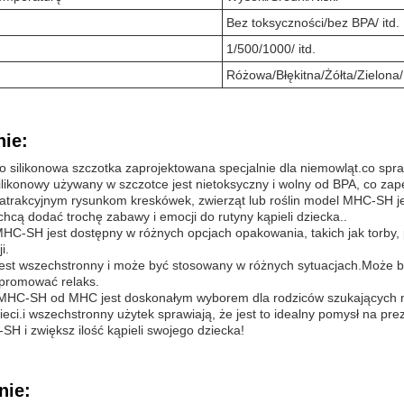
Bez toksyczności/bez BPA/ itd.
1/500/1000/ itd.
Różowa/Błękitna/Żółta/Zielona/I
ie:
silikonowa szczotka zaprojektowana specjalnie dla niemowląt.co spra
 silikonowy używany w szczotce jest nietoksyczny i wolny od BPA, co z
 atrakcyjnym rysunkom kreskówek, zwierząt lub roślin model MHC-SH jest
chcą dodać trochę zabawy i emocji do rutyny kąpieli dziecka..
C-SH jest dostępny w różnych opcjach opakowania, takich jak torby, 
i.
st wszechstronny i może być stosowany w różnych sytuacjach.Może b
 promować relaks.
HC-SH od MHC jest doskonałym wyborem dla rodziców szukających nie
ieci.i wszechstronny użytek sprawiają, że jest to idealny pomysł na pr
H i zwiększ ilość kąpieli swojego dziecka!
nie: