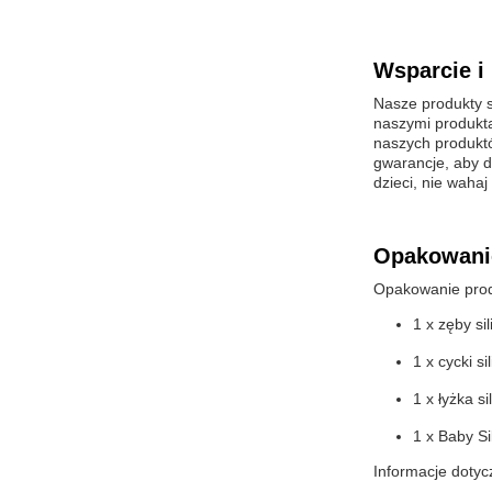
Wsparcie i 
Nasze produkty s
naszymi produkta
naszych produktó
gwarancje, aby d
dzieci, nie wahaj
Opakowanie
Opakowanie prod
1 x zęby si
1 x cycki si
1 x łyżka s
1 x Baby Si
Informacje dotyc