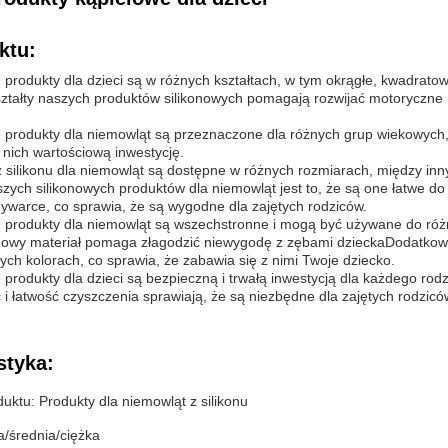
ktu:
 produkty dla dzieci są w różnych kształtach, w tym okrągłe, kwadrato
tałty naszych produktów silikonowych pomagają rozwijać motoryczne u
 produkty dla niemowląt są przeznaczone dla różnych grup wiekowych, 
 nich wartościową inwestycję.
 silikonu dla niemowląt są dostępne w różnych rozmiarach, między inn
szych silikonowych produktów dla niemowląt jest to, że są one łatwe d
warce, co sprawia, że są wygodne dla zajętych rodziców.
 produkty dla niemowląt są wszechstronne i mogą być używane do różn
onowy materiał pomaga złagodzić niewygodę z zębami dzieckaDodatkowo
ych kolorach, co sprawia, że zabawia się z nimi Twoje dziecko.
 produkty dla dzieci są bezpieczną i trwałą inwestycją dla każdego rod
i łatwość czyszczenia sprawiają, że są niezbędne dla zajętych rodzicó
styka:
ktu: Produkty dla niemowląt z silikonu
a/średnia/ciężka