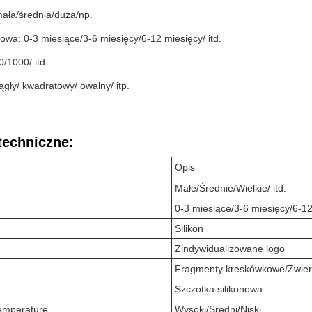
mała/średnia/duża/np.
wa: 0-3 miesiące/3-6 miesięcy/6-12 miesięcy/ itd.
/1000/ itd.
rągły/ kwadratowy/ owalny/ itp.
techniczne:
Opis
Małe/Średnie/Wielkie/ itd.
0-3 miesiące/3-6 miesięcy/6-12 
Silikon
Zindywidualizowane logo
Fragmenty kreskówkowe/Zwierzę
Szczotka silikonowa
emperaturę
Wysoki/Średni/Niski