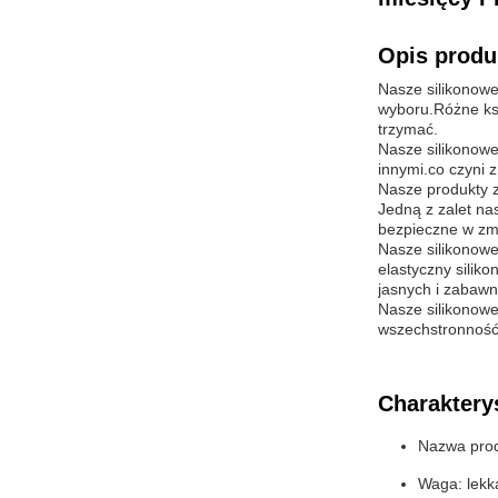
Opis produ
Nasze silikonowe
wyboru.Różne ksz
trzymać.
Nasze silikonowe
innymi.co czyni z
Nasze produkty z
Jedną z zalet na
bezpieczne w zmy
Nasze silikonowe
elastyczny silik
jasnych i zabawn
Nasze silikonowe
wszechstronność 
Charaktery
Nazwa produ
Waga: lekk