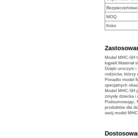
Bezpieczeństwo
MOQ
Kolor
Zastosowan
Model MHC-SH to 
kąpieli.Materiał
Dzięki uroczym i
rodziców, którzy 
Ponadto model MH
specjalnych okazj
Model MHC-SH je
zmysły dziecka i
Podsumowując, M
produktów dla dz
swój model MHC-S
Dostosowa