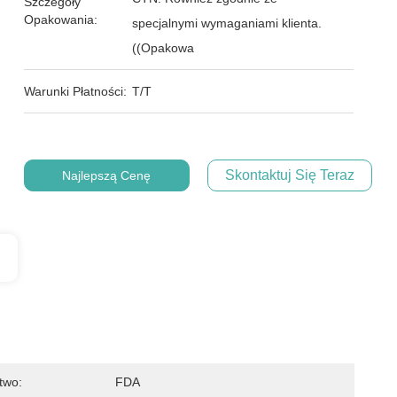
Szczegóły
Opakowania:
specjalnymi wymaganiami klienta.
((Opakowa
Warunki Płatności:
T/T
Skontaktuj Się Teraz
Najlepszą Cenę
two:
FDA