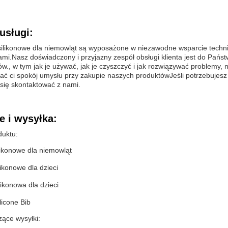
usługi:
ilikonowe dla niemowląt są wyposażone w niezawodne wsparcie technic
mi.Nasz doświadczony i przyjazny zespół obsługi klienta jest do Państ
w., w tym jak je używać, jak je czyszczyć i jak rozwiązywać problemy,
ać ci spokój umysłu przy zakupie naszych produktówJeśli potrzebujesz
 się skontaktować z nami.
 i wysyłka:
uktu:
likonowe dla niemowląt
likonowe dla dzieci
ilikonowa dla dzieci
licone Bib
zące wysyłki: