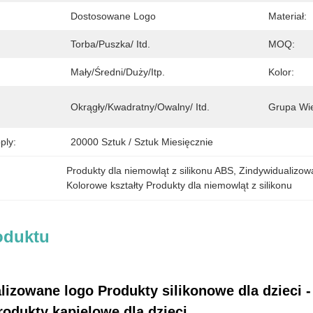
Dostosowane Logo
Materiał:
Torba/Puszka/ Itd.
MOQ:
Mały/średni/duży/itp.
Kolor:
Okrągły/Kwadratny/Owalny/ Itd.
Grupa Wi
ply:
20000 Sztuk / Sztuk Miesięcznie
Produkty dla niemowląt z silikonu ABS
, 
Zindywidualizowa
Kolorowe kształty Produkty dla niemowląt z silikonu
oduktu
izowane logo Produkty silikonowe dla dzieci - 
rodukty kąpielowe dla dzieci