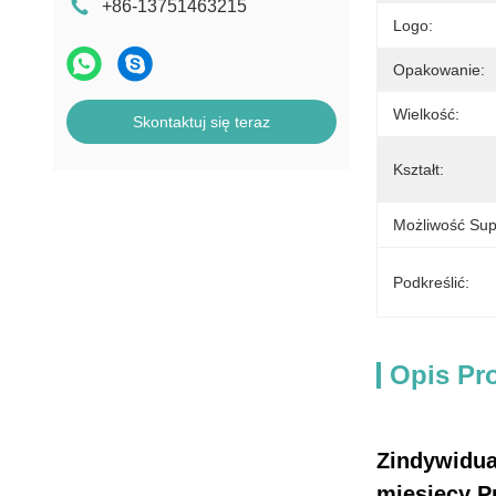
+86-13751463215
Logo:
Opakowanie:
Wielkość:
Skontaktuj się teraz
Kształt:
Możliwość Sup
Podkreślić:
Opis Pr
Zindywidual
miesięcy P