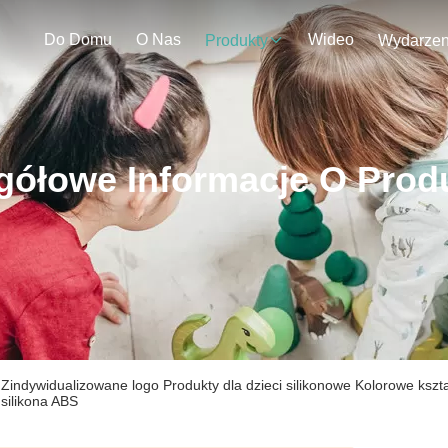
Do Domu
O Nas
Wideo
Produkty
gółowe Informacje O Prod
Zindywidualizowane logo Produkty dla dzieci silikonowe Kolorowe kszt
silikona ABS