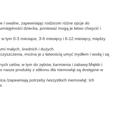
we i owalne, zapewniając rodzicom różne opcje do
miejętności dziecka, ponieważ mogą je łatwo chwycić i
w tym 0-3 miesiące, 3-6 miesięcy i 6-12 miesięcy, między
ymi małych, średnich i dużych.
o czyszczenia, można je z łatwością umyć mydłem i wodą i są
ych celów, w tym do zębów, karmienia i zabawy.Miękki i
 nasze produkty z silikonu dla niemowląt są dostępne w
zica./zapewniają potrzeby /wszystkich niemowląt. Ich
w.