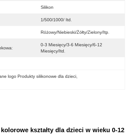
Silikon
1/500/1000/ Itd.
Różowy/niebieski/żółty/zielony/itp.
0-3 Miesięcy/3-6 Miesięcy/6-12 
ekowa:
Miesięcy/itd.
ne logo Produkty silikonowe dla dzieci
, 
kolorowe kształty dla dzieci w wieku 0-12