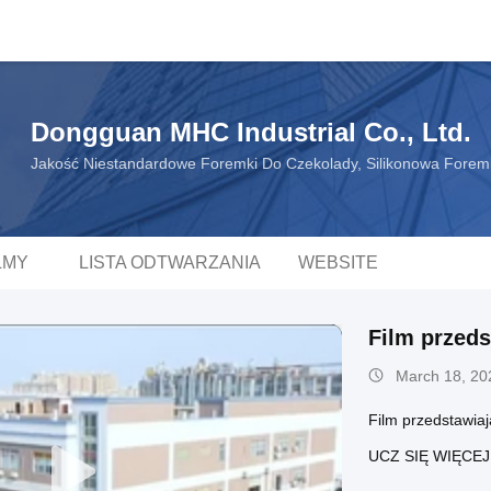
Dongguan MHC Industrial Co., Ltd.
Jakość Niestandardowe Foremki Do Czekolady, Silikonowa Forem
LMY
LISTA ODTWARZANIA
WEBSITE
Film przeds
March 18, 20
Film przedstawiaj
UCZ SIĘ WIĘCE