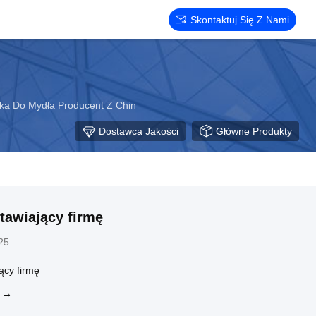
Skontaktuj Się Z Nami
ka Do Mydła Producent Z Chin
Dostawca Jakości
Główne Produkty
tawiający firmę
25
ący firmę
J →