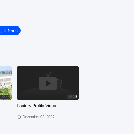
ię Z Nami
00:44
00:29
Factory Profile Video
December 03, 2022