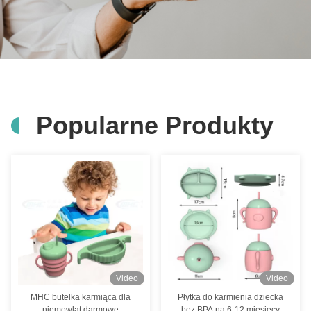
Popularne Produkty
Video
Video
MHC butelka karmiąca dla
Płytka do karmienia dziecka
niemowląt darmowe
bez BPA na 6-12 miesięcy