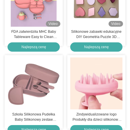
Video
Video
FDA zatwierdziła MHC Baby
Silikonowe zabawki edukacyjne
Tableware Easy to Clean
DIY Geometria Puzzle 3D
Suction Plate dla 6-
Dostosowane
Najlepszą cenę
Najlepszą cenę
miesięcznego dziecka
Szkoła Silikonowa Pudełka
Zindywidualizowane logo
Baby Silikonowy zestaw
Produkty dla dzieci silikonowe
karmienia Logo
Kolorowe kształty Dla 0-12
Najlepszą cenę
Najlepszą cenę