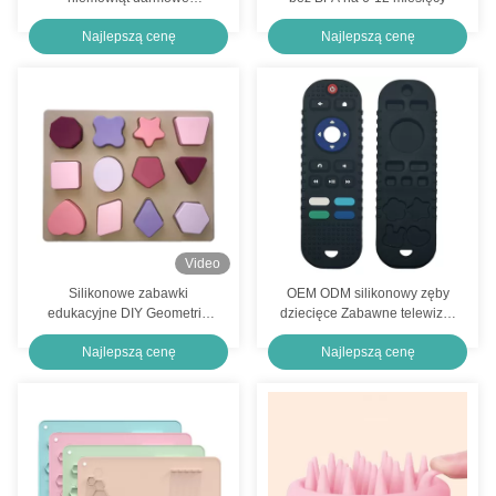
noworodki odstawianie od
Najlepszą cenę
Najlepszą cenę
piersi podstawowe artykuły
dla dzieci
Video
Silikonowe zabawki
OEM ODM silikonowy zęby
edukacyjne DIY Geometria
dziecięce Zabawne telewizor
Puzzle 3D Dostosowane
zdalnego sterowania zęby
Najlepszą cenę
Najlepszą cenę
zabawkę