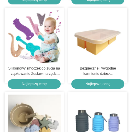
miesięcy Produkty kąpielowe
dla dzieci Różowa silikona ABS
Silikonowy smoczek do żucia na
Bezpieczne i wygodne
ząbkowanie Zestaw narzędzi
karmienie dziecka
Miękkie zabawki do smoczków
Najlepszą cenę
Najlepszą cenę