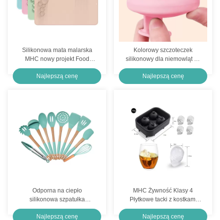
Silikonowa mata malarska
Kolorowy szczoteczek
MHC nowy projekt Food
silikonowy dla niemowląt na
Grade duża tablica do
okres 0-12 miesięcy, odporny
Najlepszą cenę
Najlepszą cenę
pisania zabawki edukacyjne
na temperaturę, nietoksyczny
dla dzieci
/ wolny od BPA
Odporna na ciepło
MHC Żywność Klasy 4
silikonowa szpatułka
Płytkowe tacki z kostkami
Przybory kuchenne
lodowymi Silikonowe tacki z
Najlepszą cenę
Najlepszą cenę
Kitchenaid Przyjazne dla
kostkami lodowymi Formę