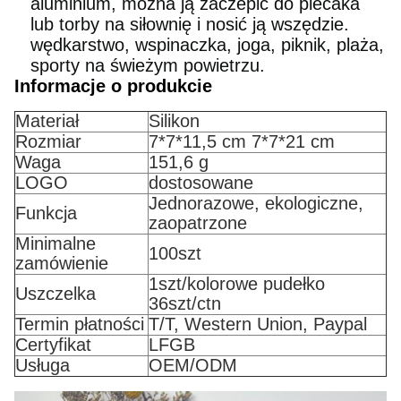
aluminium, można ją zaczepić do plecaka
lub torby na siłownię i nosić ją wszędzie.
wędkarstwo, wspinaczka, joga, piknik, plaża,
sporty na świeżym powietrzu.
Informacje o produkcie
Materiał
Silikon
Rozmiar
7*7*11,5 cm 7*7*21 cm
Waga
151,6 g
LOGO
dostosowane
Jednorazowe, ekologiczne,
Funkcja
zaopatrzone
Minimalne
100szt
zamówienie
1szt/kolorowe pudełko
Uszczelka
36szt/ctn
Termin płatności
T/T, Western Union, Paypal
Certyfikat
LFGB
Usługa
OEM/ODM