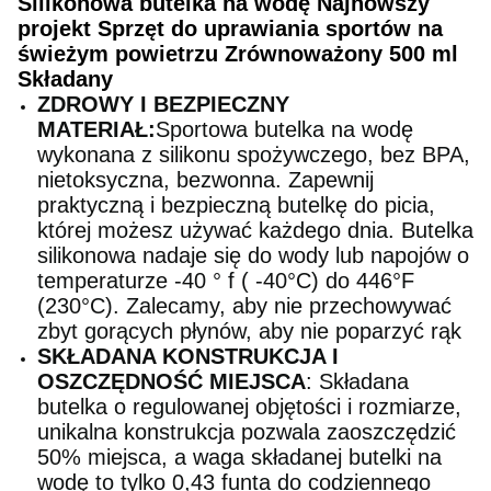
Silikonowa butelka na wodę Najnowszy
projekt Sprzęt do uprawiania sportów na
świeżym powietrzu Zrównoważony 500 ml
Składany
ZDROWY I BEZPIECZNY
MATERIAŁ:
Sportowa butelka na wodę
wykonana z silikonu spożywczego, bez BPA,
nietoksyczna, bezwonna. Zapewnij
praktyczną i bezpieczną butelkę do picia,
której możesz używać każdego dnia. Butelka
silikonowa nadaje się do wody lub napojów o
temperaturze -40 ° f ( -40°C) do 446°F
(230°C). Zalecamy, aby nie przechowywać
zbyt gorących płynów, aby nie poparzyć rąk
SKŁADANA KONSTRUKCJA I
OSZCZĘDNOŚĆ MIEJSCA
: Składana
butelka o regulowanej objętości i rozmiarze,
unikalna konstrukcja pozwala zaoszczędzić
50% miejsca, a waga składanej butelki na
wodę to tylko 0,43 funta do codziennego