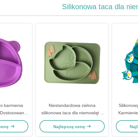
Silikonowa taca dla ni
do karmienia
Niestandardowa zielona
Silikonow
n Dostosowane
silikonowa taca dla niemowląt w
Karmienie
owy kształt
kształcie lisa bez silikonu BPA dla
dla niemo
 cenę
Najlepszą cenę
Naj
zyjazny dla
niemowląt
 miękki