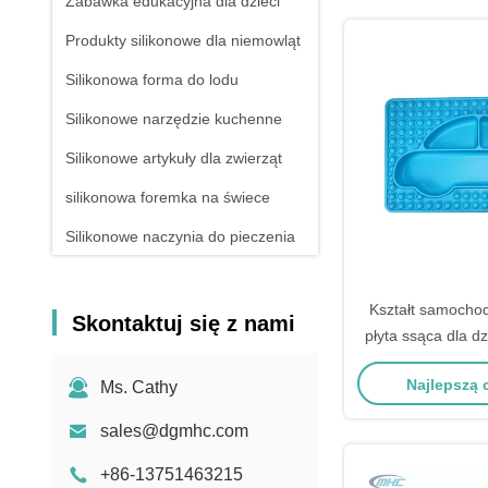
Zabawka edukacyjna dla dzieci
Produkty silikonowe dla niemowląt
Silikonowa forma do lodu
Silikonowe narzędzie kuchenne
Silikonowe artykuły dla zwierząt
silikonowa foremka na świece
Silikonowe naczynia do pieczenia
silikonowa butelka na wodę
Kształt samochod
NOWE PRODUKTY
Skontaktuj się z nami
płyta ssąca dla d
Divided T
Najlepszą
Ms. Cathy
sales@dgmhc.com
+86-13751463215