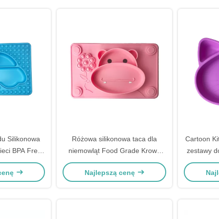
u Silikonowa
Różowa silikonowa taca dla
Cartoon Ki
zieci BPA Free
niemowląt Food Grade Krowa
zestawy d
alerze
Kształt Bez BPA Płyta ssąca do
 cenę
Najlepszą cenę
Naj
karmienia