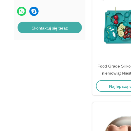
Skontaktuj się teraz
Food Grade Siliko
niemowląt Nie
talerze i miski do
Najlepszą
PVC F