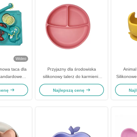
Wideo
nowa taca dla
Przyjazny dla środowiska
Animal
standardowe
silikonowy talerz do karmienia
Silikonowe 
 karmienia PPA
niemowląt bez BPA zestaw
D
 cenę
Najlepszą cenę
Naj
ree
obiadowy dla niemowląt z
odsysaniem