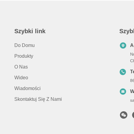
Szybki link
Szyb
Do Domu
A
N
Produkty
C
O Nas
Te
Wideo
8
Wiadomości
W
Skontaktuj Się Z Nami
s