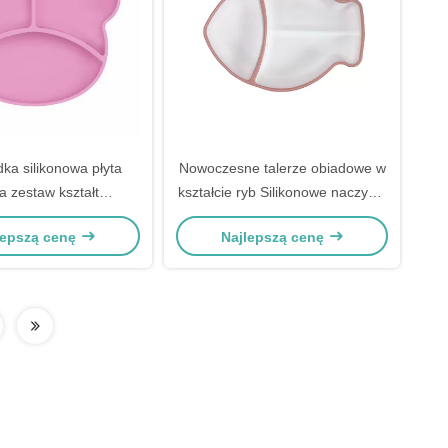
ka silikonowa płyta
Nowoczesne talerze obiadowe w
a zestaw kształt
kształcie ryb Silikonowe naczynia
wiedzia zestaw do
do karmienia niemowląt
lepszą cenę
Najlepszą cenę
a dziecka z łyżeczką
Dostosowane