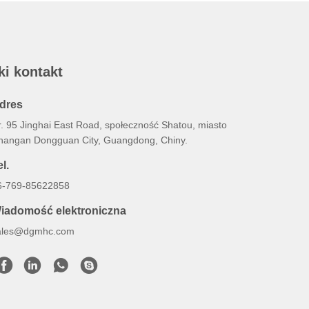
ki kontakt
dres
r. 95 Jinghai East Road, społeczność Shatou, miasto
hangan Dongguan City, Guangdong, Chiny.
l.
6-769-85622858
iadomość elektroniczna
ales@dgmhc.com