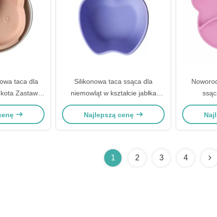
owa taca dla
Silikonowa taca ssąca dla
Noworod
 kota Zastawa
niemowląt w kształcie jabłka
ssąc
do karmienia
Food Grade Self Feeding Bowl
niedź
 cenę
Najlepszą cenę
Naj
wane
Eco Friendly
karmieni
1
2
3
4