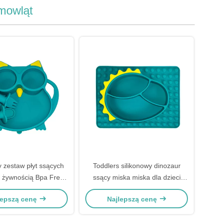
emowląt
y zestaw płyt ssących
Toddlers silikonowy dinozaur
 żywnością Bpa Free
ssący miska miska dla dzieci
wląt i małych dzieci
karmienia żywności
lepszą cenę
Najlepszą cenę