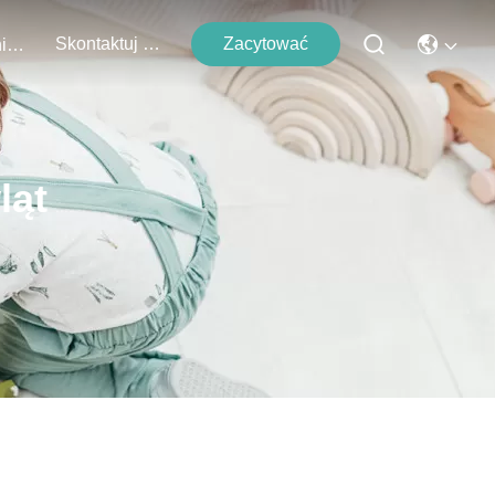
Skontaktuj Się Z Nami
Zacytować
Wydarzenia
ląt