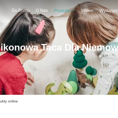
Do Domu
O Nas
Wideo
Produkty
likonowa Taca Dla Niemow
ukty online