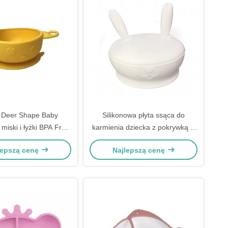
 Deer Shape Baby
Silikonowa płyta ssąca do
miski i łyżki BPA Free
karmienia dziecka z pokrywką w
ostosowane
kształcie króliczka bez BPA
lepszą cenę
Najlepszą cenę