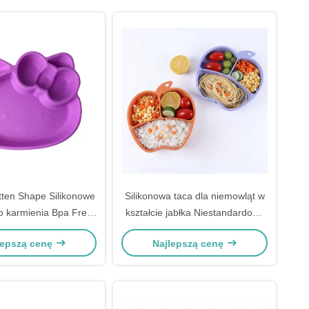
tten Shape Silikonowe
Silikonowa taca dla niemowląt w
o karmienia Bpa Free
kształcie jabłka Niestandardowy
Baby Plates
zestaw talerzy do karmienia z
lepszą cenę
Najlepszą cenę
odsysaniem