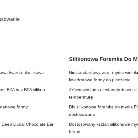
osowanie
Silikonowa Foremka Do M
owa twarda plastikowa
Niestandardowy wzór mydła wielokr
kwadratowe formy do pieczenia
st BPA bez BPA silikon
Zrównoważona niestandardowa sil
temperaturę
wodanowe formy
Diy silikonowa foremka do mydła F
dostosowana
r Deep Dubai Chocolate Bar
Dostosowany kształt silikonowe my
formy