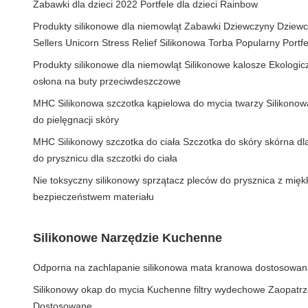
Zabawki dla dzieci 2022 Portfele dla dzieci Rainbow
Produkty silikonowe dla niemowląt Zabawki Dziewczyny Dziew
Sellers Unicorn Stress Relief Silikonowa Torba Popularny Portfe
Produkty silikonowe dla niemowląt Silikonowe kalosze Ekolog
osłona na buty przeciwdeszczowe
MHC Silikonowa szczotka kąpielowa do mycia twarzy Silikonow
do pielęgnacji skóry
MHC Silikonowy szczotka do ciała Szczotka do skóry skórna dla
do prysznicu dla szczotki do ciała
Nie toksyczny silikonowy sprzątacz pleców do prysznica z mięk
bezpieczeństwem materiału
Silikonowe Narzędzie Kuchenne
Odporna na zachlapanie silikonowa mata kranowa dostosowa
Silikonowy okap do mycia Kuchenne filtry wydechowe Zaopatr
Dostosowane