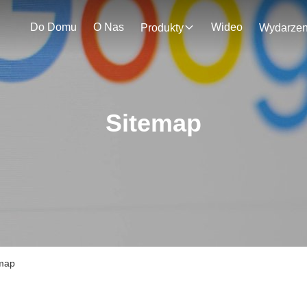
Do Domu
O Nas
Wideo
Produkty
Sitemap
emap