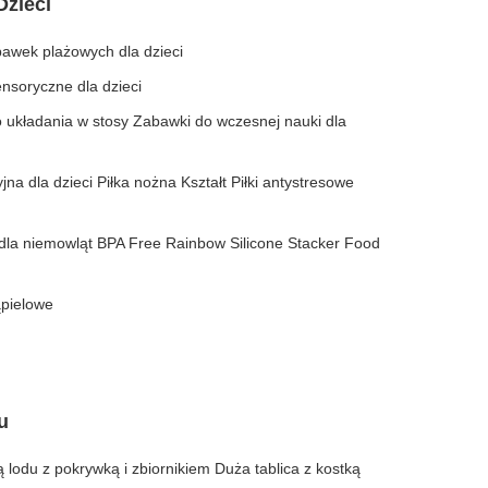
Dzieci
bawek plażowych dla dzieci
nsoryczne dla dzieci
 układania w stosy Zabawki do wczesnej nauki dla
a dla dzieci Piłka nożna Kształt Piłki antystresowe
dla niemowląt BPA Free Rainbow Silicone Stacker Food
ąpielowe
u
 lodu z pokrywką i zbiornikiem Duża tablica z kostką