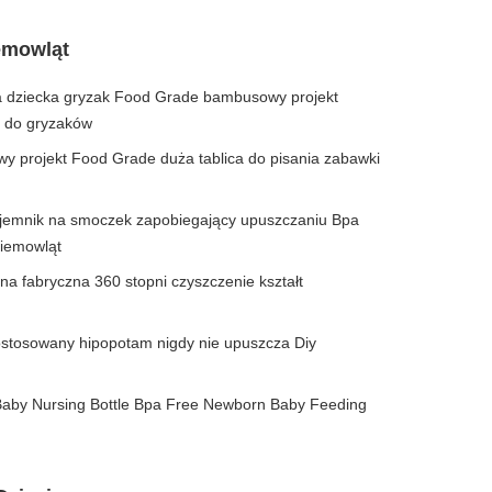
emowląt
 dziecka gryzak Food Grade bambusowy projekt
i do gryzaków
 projekt Food Grade duża tablica do pisania zabawki
pojemnik na smoczek zapobiegający upuszczaniu Bpa
niemowląt
na fabryczna 360 stopni czyszczenie kształt
ostosowany hipopotam nigdy nie upuszcza Diy
Baby Nursing Bottle Bpa Free Newborn Baby Feeding