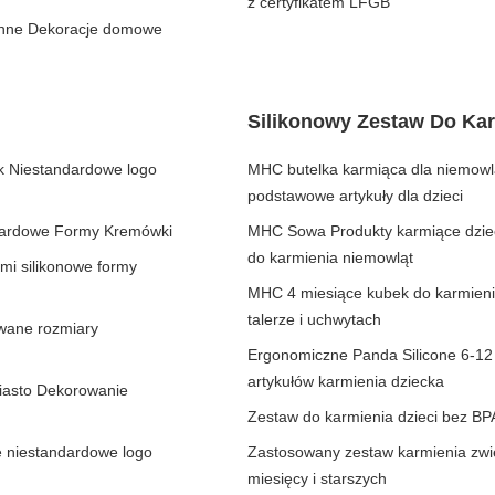
z certyfikatem LFGB
ienne Dekoracje domowe
Silikonowy Zestaw Do Kar
ęk Niestandardowe logo
MHC butelka karmiąca dla niemowl
podstawowe artykuły dla dzieci
dardowe Formy Kremówki
MHC Sowa Produkty karmiące dzieci
do karmienia niemowląt
mi silikonowe formy
MHC 4 miesiące kubek do karmieni
talerze i uchwytach
wane rozmiary
Ergonomiczne Panda Silicone 6-12
artykułów karmienia dziecka
iasto Dekorowanie
Zestaw do karmienia dzieci bez BPA
e niestandardowe logo
Zastosowany zestaw karmienia zwier
miesięcy i starszych