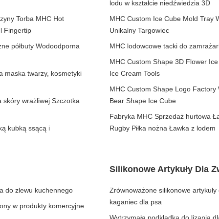
lodu w kształcie niedźwiedzia 3D
czyny Torba MHC Hot
MHC Custom Ice Cube Mold Tray Wi
l Fingertip
Unikalny Targowiec
iczne półbuty Wodoodporna
MHC lodowcowe tacki do zamrażark
MHC Custom Shape 3D Flower Ice C
a maska twarzy, kosmetyki
Ice Cream Tools
MHC Custom Shape Logo Factory Wh
 skóry wrażliwej Szczotka
Bear Shape Ice Cube
Fabryka MHC Sprzedaż hurtowa Ła
ką kubką ssącą i
Rugby Piłka nożna Ławka z lodem
Silikonowe Artykuły Dla Z
na do zlewu kuchennego
Zrównoważone silikonowe artykuły d
kaganiec dla psa
zony w produkty komercyjne
Wytrzymała podkładka do lizania dl