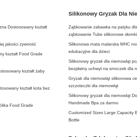
Silikonowy Gryzak Dla Ni
zna Dostosowany kształt
Ząbkowanie zabawka na patyku dla
ząbkowanie Tube silikonowe słomk
ej jakości żywność
Silikonowa mata malarska MHC nowy
edukacyjne dla dzieci
ny kształt Food Grade
Silikonowy gryzak dla niemowląt 
bezpłatny uchwyt na smoczek dla 
ostosowany kształt żaby
Gryzak dla niemowląt silikonowa ce
szczoteczki dla niemowląt
tosowany kształt kota bez
Silikonowy gryzak dla niemowląt D
Handmade Bpa za darmo
rólika Food Grade
Customized Sizes Large Capacity 
Bottle