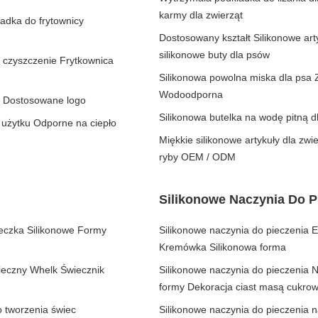
karmy dla zwierząt
adka do frytownicy
Dostosowany kształt Silikonowe ar
silikonowe buty dla psów
 czyszczenie Frytkownica
Silikonowa powolna miska dla psa
Wodoodporna
ne Dostosowane logo
Silikonowa butelka na wodę pitną 
 użytku Odporne na ciepło
Miękkie silikonowe artykuły dla zwi
ryby OEM / ODM
Silikonowe Naczynia Do P
eczka Silikonowe Formy
Silikonowe naczynia do pieczenia
Kremówka Silikonowa forma
ieczny Whelk Świecznik
Silikonowe naczynia do pieczenia Na
formy Dekoracja ciast masą cukro
o tworzenia świec
Silikonowe naczynia do pieczenia 