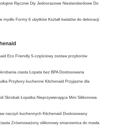
stokątne Ręcznie Diy Jednorazowe Niestandardowe Do
we mydło Formy 6 ubytków Kształt kwiatów do dekoracji
chenaid
naid Eco Friendly 5-częściowy zestaw przyborów
 skrobania ciasta Łopata bez BPA Dostosowana
tułka Przybory kuchenne Kitchenaid Przyjazne dla
 Skrobak Łopatka Nieprzywierająca Mini Silikonowa
staw naczyń kuchennych Kitchenaid Dostosowany
 ciasta Zrównoważony silikonowy smarownica do masła