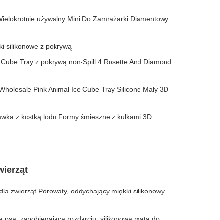
elokrotnie używalny Mini Do Zamrażarki Diamentowy
i silikonowe z pokrywą
ube Tray z pokrywą non-Spill 4 Rosette And Diamond
olesale Pink Animal Ice Cube Tray Silicone Mały 3D
wka z kostką lodu Formy śmieszne z kulkami 3D
wierząt
la zwierząt Porowaty, oddychający miękki silikonowy
a psa, zapobiegająca rozdarciu, silikonowa mata do