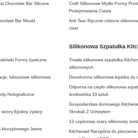
i Chocolate Bar Silicone
Craft Silikonowe Mydło Formy Pro
Podejmowania Ciasta
ocolate Bar Mould
Anti Tear Ręcznie robione silikono
ciast
Silikonowa Szpatułka Kit
reskówki Formy żywiczne
Trwała silikonowa szpatułka Kitche
silikonowych
cje, luksusowe silikonowe
Dwustronna silikonowa łopatka do
Odporna na ciepło silikonowa szpa
oty Holograficzne
środowiska 10 sztuk
Gospodarstwa domowego Kitchenaid
e wzory Epoksy żywicy
Skrobak Z Uchwytem
12-częściowy szary silikonowy ze
a kluczykowego Jasne
Kitchenaid Narzędzia do pieczenia