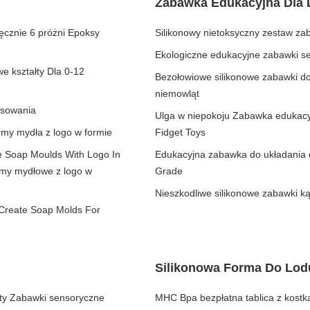
Zabawka Edukacyjna Dla 
cznie 6 próżni Epoksy
Silikonowy nietoksyczny zestaw za
Ekologiczne edukacyjne zabawki se
e kształty Dla 0-12
Bezołowiowe silikonowe zabawki do
niemowląt
osowania
Ulga w niepokoju Zabawka edukacyjn
my mydła z logo w formie
Fidget Toys
 Soap Moulds With Logo In
Edukacyjna zabawka do układania 
my mydłowe z logo w
Grade
Nieszkodliwe silikonowe zabawki k
Create Soap Molds For
Silikonowa Forma Do Lod
ety Zabawki sensoryczne
MHC Bpa bezpłatna tablica z kostką