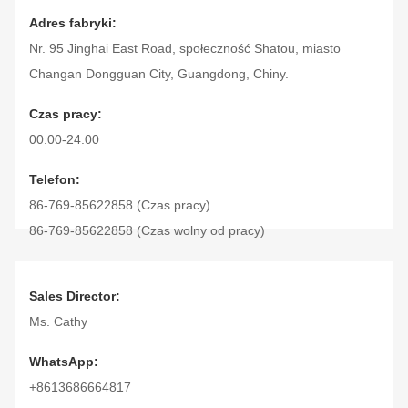
Adres fabryki:
Nr. 95 Jinghai East Road, społeczność Shatou, miasto
Changan Dongguan City, Guangdong, Chiny.
Czas pracy:
00:00-24:00
Telefon:
86-769-85622858 (Czas pracy)
86-769-85622858 (Czas wolny od pracy)
Faks:
86-769-85622958
Sales Director:
Ms. Cathy
WhatsApp:
+8613686664817