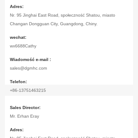
Adres:
Nr. 95 Jinghai East Road, społeczność Shatou, miasto
Changan Dongguan City, Guangdong, Chiny.
wechat:
wx6688Cathy
Wiadomość e-mail :
sales@dgmhc.com
Telefon:
+86-13751463215
Skype:
Sales Director:
cathy64032
Mr. Erhan Eray
Adres: